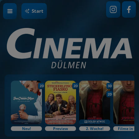
Start
2D
2D
3D
2D
Neu!
Preview
2. Woche!
Filme in O