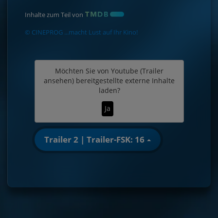
Inhalte zum Teil von
© CINEPROG ...macht Lust auf Ihr Kino!
Möchten Sie von
Youtube (Trailer
ansehen)
bereitgestellte externe Inhalte
laden?
Ja
Trailer 2 | Trailer-FSK: 16