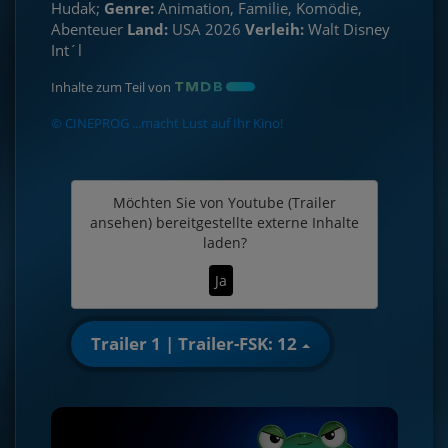
Hudak;
Genre:
Animation, Familie, Komödie,
Abenteuer
Land:
USA 2026
Verleih:
Walt Disney
Int´l
Inhalte zum Teil von
© CINEPROG ...macht Lust auf Ihr Kino!
Möchten Sie von
Youtube (Trailer
ansehen)
bereitgestellte externe Inhalte
laden?
Ja
Trailer 1 | Trailer-FSK: 12