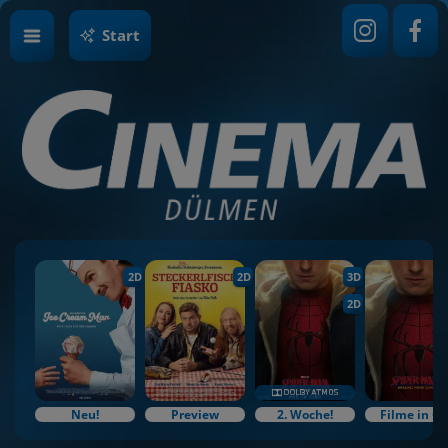
Start
2D
2D
3D
2D
Neu!
Preview
2. Woche!
Filme in O