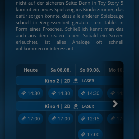
nicht auf der sicheren Seite: Denn in Toy Story 5
kommt ein neues Spielzeug ins Kinderzimmer, das
dafür sorgen könnte, dass alle anderen Spielzeuge
schnell in Vergessenheit geraten - ein Tablet in
Form eines Frosches. Schließlich kennt man das
auch aus dem realen Leben: Sobald ein Screen
erleuchtet, ist alles Analoge oft schnell
vollkommen uninteressant.
Heute
Sa 08.08.
So 09.08.
Mo 10.08.
Kino 2 | 2D
14:30
14:30
14:30
14:30
Kino 4 | 2D
17:00
17:00
12:15
17:00
-
-
17:00
-