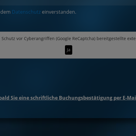
it dem
Datenschutz
einverstanden.
n
Schutz vor Cyberangriffen (Google ReCaptcha)
bereitgestellte ext
Ja
obald Sie eine schriftliche Buchungsbestätigung per E-Ma