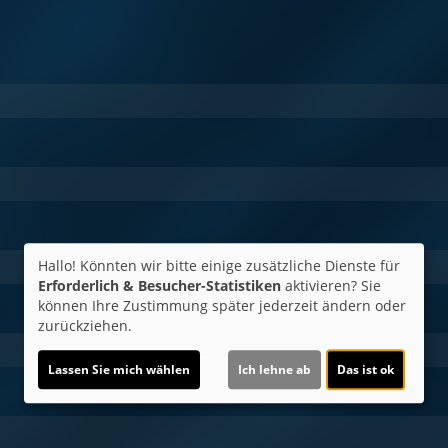
Hallo! Könnten wir bitte einige zusätzliche Dienste für
Erforderlich & Besucher-Statistiken
aktivieren? Sie
können Ihre Zustimmung später jederzeit ändern oder
zurückziehen.
Lassen Sie mich wählen
Ich lehne ab
Das ist ok