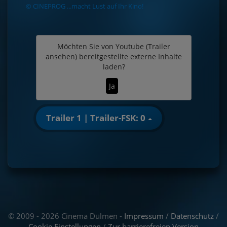
© CINEPROG ...macht Lust auf Ihr Kino!
Möchten Sie von
Youtube (Trailer
ansehen)
bereitgestellte externe Inhalte
laden?
Ja
Trailer 1 | Trailer-FSK: 0
© 2009 - 2026 Cinema Dülmen -
Impressum
/
Datenschutz
/
Cookie Einstellungen
/
Zur barrierefreien Version