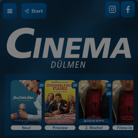
Start
2D
2D
3D
2D
Neu!
Preview
2. Woche!
Filme in O