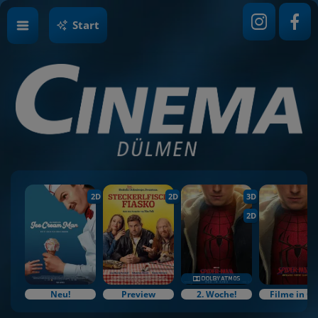
Start
2D
2D
3D
2D
Neu!
Preview
2. Woche!
Filme in O