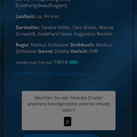
Erziehungsbeauftragten)
Laufzeit:
ca. 94 min.
Darsteller:
Sandra Hüller, Caro Braun, Marisa
Growaldt, Godehard Giese, Augustino Renken
Regie:
Markus Schleinzer
Drehbuch:
Markus
Schleinzer
Genre:
Drama
Verleih:
Piffl
Inhalte zum Teil von
© CINEPROG ...macht Lust auf Ihr Kino!
Möchten Sie von
Youtube (Trailer
ansehen)
bereitgestellte externe Inhalte
laden?
Ja