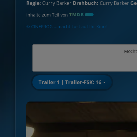
Regie:
Curry Barker
Drehbuch:
Curry Barker
Ge
Inhalte zum Teil von
© CINEPROG ...macht Lust auf Ihr Kino!
Möcht
Trailer 1 | Trailer-FSK: 16