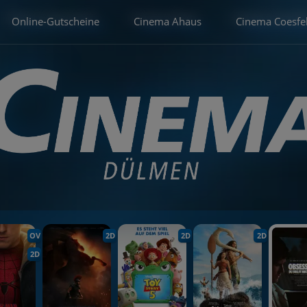
Online-Gutscheine
Cinema Ahaus
Cinema Coesfe
OV
2D
2D
2D
2D