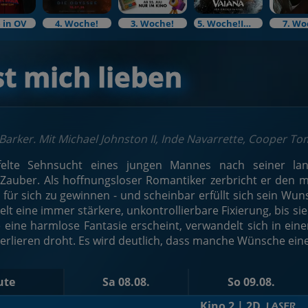
 in OV
4. Woche!
3. Woche!
5. Woche!Im Bundesstart
7. Wo
st mich lieben
 Barker. Mit Michael Johnston II, Inde Navarrette, Cooper T
felte Sehnsucht eines jungen Mannes nach seiner lang
 Zauber. Als hoffnungsloser Romantiker zerbricht er den 
für sich zu gewinnen - und scheinbar erfüllt sich sein Wuns
kelt eine immer stärkere, unkontrollierbare Fixierung, bis si
 eine harmlose Fantasie erscheint, verwandelt sich in ein
 verlieren droht. Es wird deutlich, dass manche Wünsche eine
ute
Sa 08.08.
So 09.08.
Kino 2 | 2D