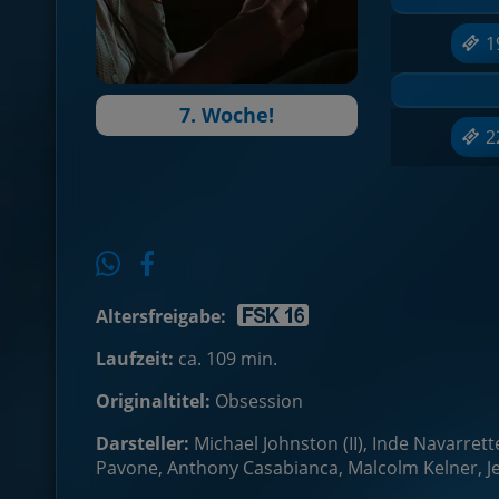
1
7. Woche!
2
Altersfreigabe:
Laufzeit:
ca. 109 min.
Originaltitel:
Obsession
Darsteller:
Michael Johnston (II), Inde Navarret
Pavone, Anthony Casabianca, Malcolm Kelner, Je