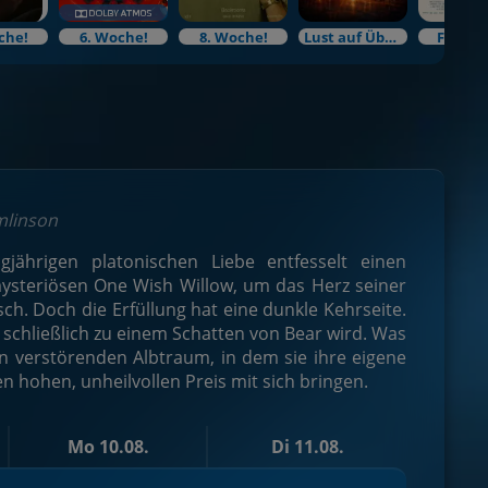
che!
6. Woche!
8. Woche!
Lust auf Überraschung?
Filmku
omlinson
jährigen platonischen Liebe entfesselt einen
mysteriösen One Wish Willow, um das Herz seiner
ch. Doch die Erfüllung hat eine dunkle Kehrseite.
e schließlich zu einem Schatten von Bear wird. Was
en verstörenden Albtraum, in dem sie ihre eigene
n hohen, unheilvollen Preis mit sich bringen.
Mo 10.08.
Di 11.08.