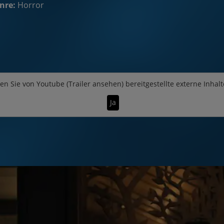
nre:
Horror
en Sie von
Youtube (Trailer ansehen)
bereitgestellte externe Inhalt
Ja