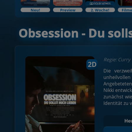
Neu!
Preview
2. Woche!
Filme
Obsession - Du soll
Regie: Curry
2D
Die verzwei
unheilvollen
Angebeteten 
Nikki entwic
zunächst wie
Identität zu
He