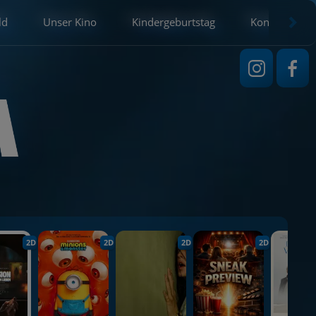
ld
Unser Kino
Kindergeburtstag
Kontakt
2D
2D
2D
2D