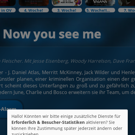
 in OV
4. Woche!
3. Woche!
5. Woche!Im Bundesstart
7. Wo
- Now you see me
 Fleischer. Mit Jesse Eisenberg, Woody Harrelson, Dave Fra
ter - J. Daniel Atlas, Merritt McKinney, Jack Wilder und Henl
ünstler planen, einer kriminellen Organisation einen der
ert scheint dieses Unterfangen zu groß und zu gefährlich z
edern June, Charlie und Bosco erweitern sie ihr Team, um 
t-Alarm
Hallo! Könnten wir bitte einige zusätzliche Dienste für
Erforderlich & Besucher-Statistiken
aktivieren? Sie
können Ihre Zustimmung später jederzeit ändern oder
zurückziehen.