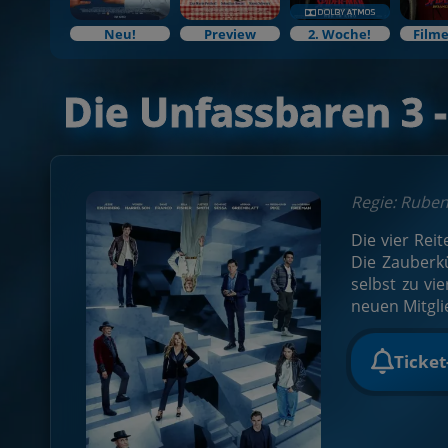
Neu!
Preview
2. Woche!
Filme
Die Unfassbaren 3 
Regie: Ruben
Die vier Rei
Die Zauberk
selbst zu vi
neuen Mitgli
Ticke