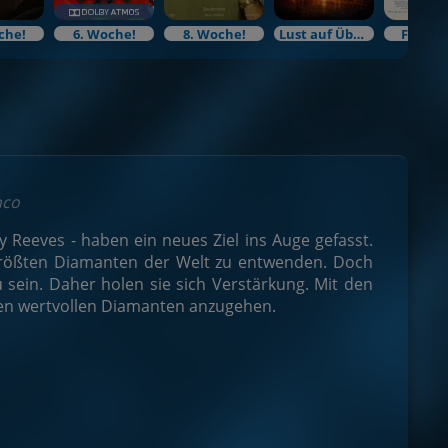
che!
6. Woche!
8. Woche!
Lust auf Überraschung?
Filmku
nco
ey Reeves - haben ein neues Ziel ins Auge gefasst.
 größten Diamanten der Welt zu entwenden. Doch
u sein. Daher holen sie sich Verstärkung. Mit den
den wertvollen Diamanten anzugehen.