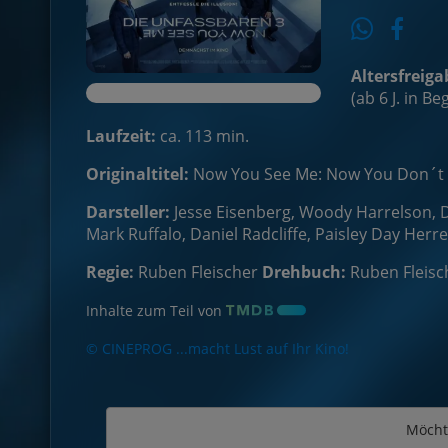
Altersfreiga
(ab 6 J. in B
Laufzeit:
ca. 113 min.
Originaltitel:
Now You See Me: Now You Don´t
Darsteller:
Jesse Eisenberg, Woody Harrelson, D
Mark Ruffalo, Daniel Radcliffe, Paisley Day Her
Regie:
Ruben Fleischer
Drehbuch:
Ruben Fleisc
Inhalte zum Teil von
© CINEPROG ...macht Lust auf Ihr Kino!
Möcht