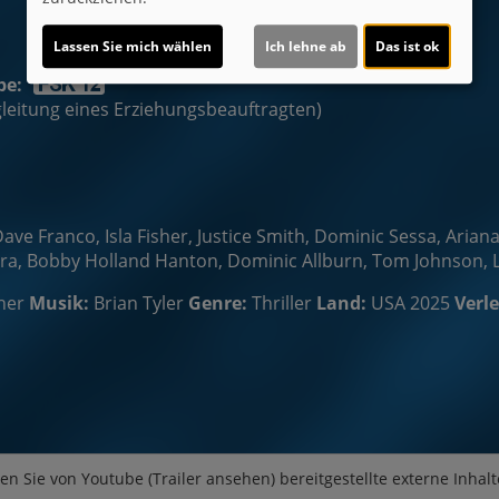
Lassen Sie mich wählen
Ich lehne ab
Das ist ok
be:
egleitung eines Erziehungsbeauftragten)
ave Franco, Isla Fisher, Justice Smith, Dominic Sessa, Ari
rera, Bobby Holland Hanton, Dominic Allburn, Tom Johnson, L
her
Musik:
Brian Tyler
Genre:
Thriller
Land:
USA 2025
Verle
en Sie von
Youtube (Trailer ansehen)
bereitgestellte externe Inhalt