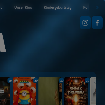
ld
Unser Kino
Kindergeburtstag
Kontakt
2D
2D
2D
2D