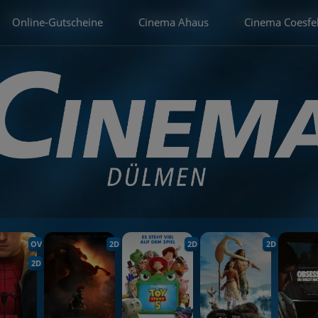
Online-Gutscheine
Cinema Ahaus
Cinema Coesfe
OV
2D
2D
2D
2D