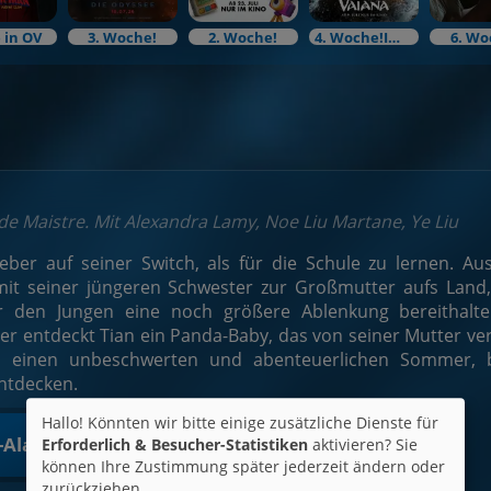
 in OV
3. Woche!
2. Woche!
4. Woche!Im Bundesstart
6. Wo
s de Maistre. Mit Alexandra Lamy, Noe Liu Martane, Ye Liu
lieber auf seiner Switch, als für die Schule zu lernen. 
t seiner jüngeren Schwester zur Großmutter aufs Land,
r den Jungen eine noch größere Ablenkung bereithalt
 entdeckt Tian ein Panda-Baby, das von seiner Mutter ver
n einen unbeschwerten und abenteuerlichen Sommer, 
ntdecken.
Hallo! Könnten wir bitte einige zusätzliche Dienste für
t-Alarm
Erforderlich & Besucher-Statistiken
aktivieren? Sie
können Ihre Zustimmung später jederzeit ändern oder
zurückziehen.