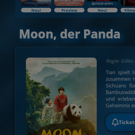
Neu!
Preview
Neu!
Filme
Moon, der Panda
Regie: Gille
Tian spielt 
zusammen mi
Sichuans fü
Bambuswälder
und erlebe
Geheimnis e
Ticke