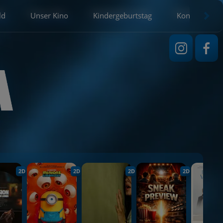
ld
Unser Kino
Kindergeburtstag
Kontakt
2D
2D
2D
2D