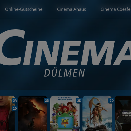
Online-Gutscheine
Cinema Ahaus
Cinema Coesfe
OV
2D
2D
2D
2D