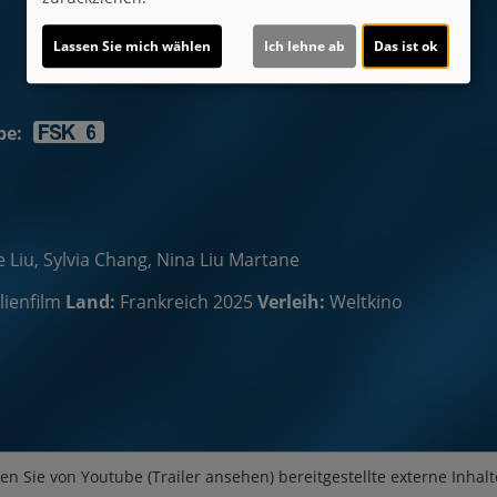
Lassen Sie mich wählen
Ich lehne ab
Das ist ok
be:
Liu, Sylvia Chang, Nina Liu Martane
lienfilm
Land:
Frankreich 2025
Verleih:
Weltkino
en Sie von
Youtube (Trailer ansehen)
bereitgestellte externe Inhalt