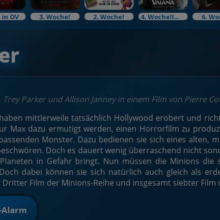
 in OV
3. Woche!
2. Woche!
4. Woche!Im Bundesstart
6. Wo
er
, Trey Parker und Allison Janney in einem Film von Pierre Cof
haben mittlerweile tatsächlich Hollywood erobert und richte
r Max dazu ermutigt werden, einen Horrorfilm zu produzi
assenden Monster. Dazu bedienen sie sich eines alten, ma
eschwören. Doch es dauert wenig überraschend nicht sonder
Planeten in Gefahr bringt. Nun müssen die Minions die s
Doch dabei können sie sich natürlich auch gleich als er
 Dritter Film der Minions-Reihe und insgesamt siebter Film d
t-Alarm