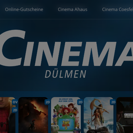
Online-Gutscheine
Cinema Ahaus
Cinema Coesfe
OV
2D
2D
2D
2D