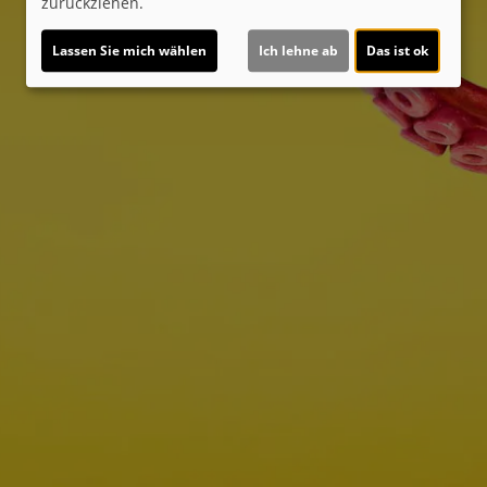
zurückziehen.
Lassen Sie mich wählen
Ich lehne ab
Das ist ok