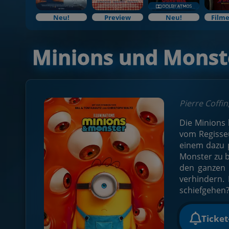
Neu!
Preview
Neu!
Filme
Minions und Monst
Pierre Coffin
Die Minions 
vom Regisseu
einem dazu p
Monster zu b
den ganzen 
verhindern. 
schiefgehen?
Ticke