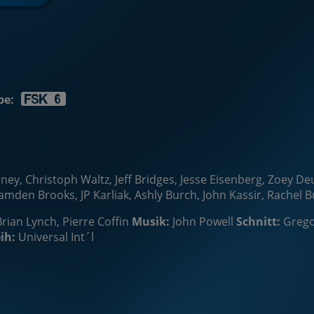
be:
anney, Christoph Waltz, Jeff Bridges, Jesse Eisenberg, Zoey 
mden Brooks, JP Karliak, Ashly Burch, John Kassir, Rachel Bu
Brian Lynch, Pierre Coffin
Musik:
John Powell
Schnitt:
Grego
ih:
Universal Int´l