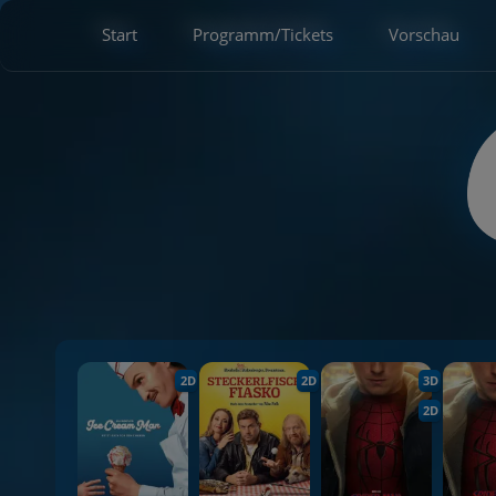
Start
Programm/Tickets
Vorschau
2D
2D
3D
2D