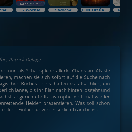
che!
6. Woche!
7. Woche!
Lust auf Überraschung?
Filmku
fin, Patrick Delage
n nun als Schauspieler allerlei Chaos an. Als sie
eren, machen sie sich sofort auf die Suche nach
gischen Buches und schaffen es tatsächlich, ein
lich lange, bis ihr Plan nach hinten losgeht und
elbst angerichtete Katastrophe erst mal wieder
denrettende Helden präsentieren. Was soll schon
es Ich - Einfach unverbesserlich-Franchises.