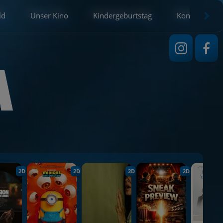
ld
Unser Kino
Kindergeburtstag
Kontakt
2D
2D
2D
2D