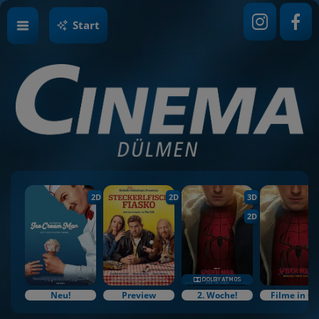
Start
2D
2D
3D
2D
Neu!
Preview
2. Woche!
Filme in O