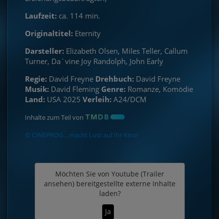
Laufzeit:
ca. 114 min.
Originaltitel:
Eternity
Darsteller:
Elizabeth Olsen, Miles Teller, Callum
Turner, Da´vine Joy Randolph, John Early
Regie:
David Freyne
Drehbuch:
David Freyne
Musik:
David Fleming
Genre:
Romanze, Komödie
Land:
USA 2025
Verleih:
A24/DCM
Inhalte zum Teil von
© CINEPROG ...macht Lust auf Ihr Kino!
Möchten Sie von
Youtube (Trailer
ansehen)
bereitgestellte externe Inhalte
laden?
Ja