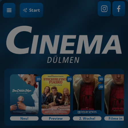
Start
2D
2D
3D
2D
Neu!
Preview
2. Woche!
Filme in O