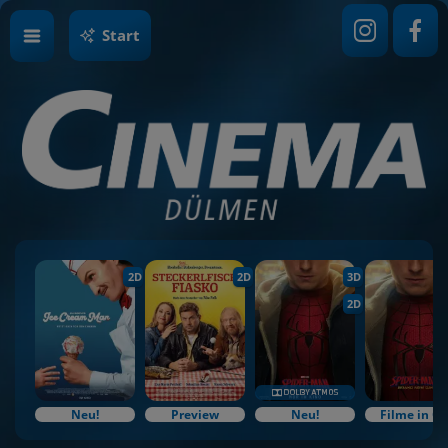
Start
2D
2D
3D
2D
Neu!
Preview
Neu!
Filme in O