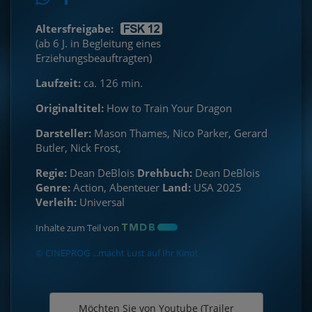
Altersfreigabe:
(ab 6 J. in Begleitung eines
Erziehungsbeauftragten)
Laufzeit:
ca. 126 min.
Originaltitel:
How to Train Your Dragon
Darsteller:
Mason Thames, Nico Parker, Gerard
Butler, Nick Frost,
Regie:
Dean DeBlois
Drehbuch:
Dean DeBlois
Genre:
Action, Abenteuer
Land:
USA 2025
Verleih:
Universal
Inhalte zum Teil von
© CINEPROG ...macht Lust auf Ihr Kino!
Möchten Sie von
Youtube (Trailer