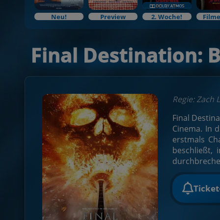
Neu!
Preview
2. Woche!
Filme
Final Destination: 
Regie: Zach L
Final Destina
Cinema. In d
erstmals Ch
beschließt, 
durchbreche
Ticke