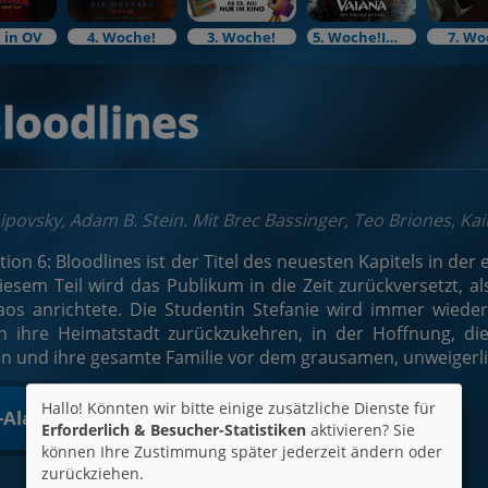
 in OV
4. Woche!
3. Woche!
5. Woche!Im Bundesstart
7. Wo
Bloodlines
ipovsky, Adam B. Stein. Mit Brec Bassinger, Teo Briones, Kai
tion 6: Bloodlines ist der Titel des neuesten Kapitels in de
iesem Teil wird das Publikum in die Zeit zurückversetzt, a
aos anrichtete. Die Studentin Stefanie wird immer wieder
in ihre Heimatstadt zurückzukehren, in der Hoffnung, die
n und ihre gesamte Familie vor dem grausamen, unweiger
Hallo! Könnten wir bitte einige zusätzliche Dienste für
t-Alarm
Erforderlich & Besucher-Statistiken
aktivieren? Sie
können Ihre Zustimmung später jederzeit ändern oder
zurückziehen.