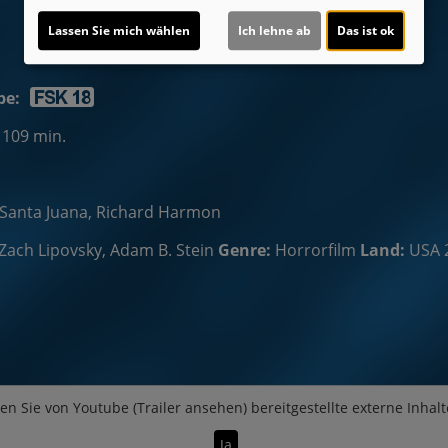
Lassen Sie mich wählen
Ich lehne ab
Das ist ok
be:
 109 min.
n Santa Juana, Richard Harmon
Zach Lipovsky, Adam B. Stein
Genre:
Horrorfilm
Land:
USA 
en Sie von
Youtube (Trailer ansehen)
bereitgestellte externe Inhalt
Ja