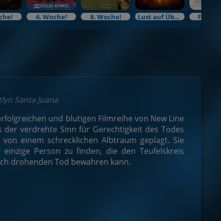
che!
6. Woche!
8. Woche!
Lust auf Überraschung?
Filmku
tlyn Santa Juana
r erfolgreichen und blutigen Filmreihe von New Line
ls der verdrehte Sinn für Gerechtigkeit des Todes
 von einem schrecklichen Albtraum geplagt. Sie
 einzige Person zu finden, die den Teufelskreis
lich drohenden Tod bewahren kann.