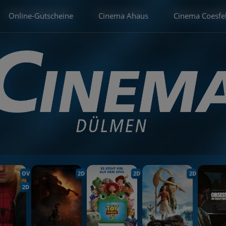
Online-Gutscheine
Cinema Ahaus
Cinema Coesfe
OV
2D
2D
2D
2D