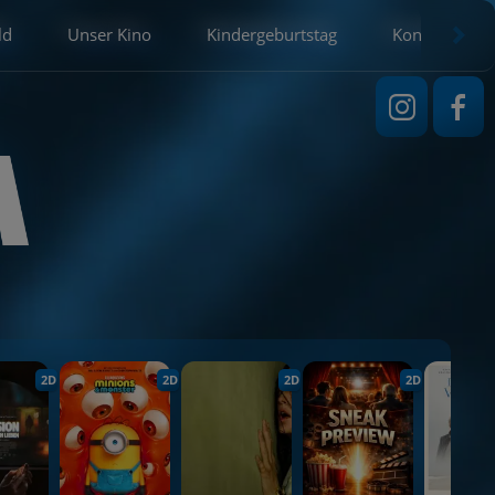
ld
Unser Kino
Kindergeburtstag
Kontakt
2D
2D
2D
2D