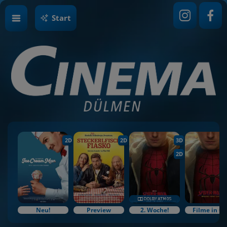
Start
2D
2D
3D
2D
Neu!
Preview
2. Woche!
Filme in O