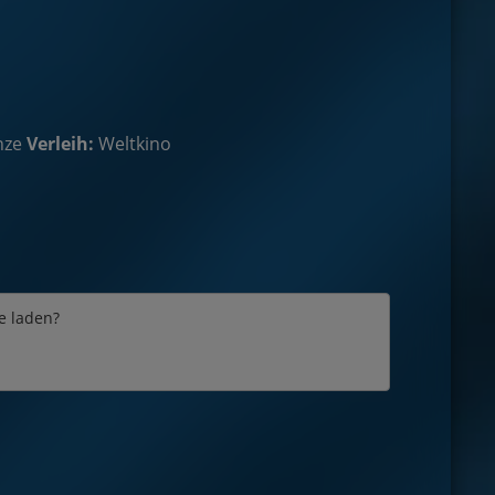
nze
Verleih:
Weltkino
e laden?