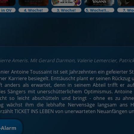
 in OV
4. Woche!
3. Woche!
5. Woche!Im Bundesstart
7. Wo
Pierre Ameris. Mit Gerard Darmon, Valerie Lemercier, Patrick
ier Antoine Toussaint ist seit Jahrzehnten ein gefeierter S
ner Karriere besiegelt. Enttäuscht plant er seinen Rückzu
ft anders als erwartet, denn in seinem Abteil trifft er a
es Sängers mit unerschütterlichem Optimismus. Antoine v
nicht so leicht abschütteln und bringt - ohne es zu ah
g wächst ihm die lebhafte Nervensäge langsam ans He
 erzählt TICKET INS LEBEN von unerwarteten Neuanfängen u
t-Alarm