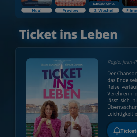
Neu!
Preview
2. Woche!
Filme
Ticket ins Leben
Regie: Jean-
Der Chansonn
das Ende sei
Reise verläu
Verehrerin d
lässt sich 
Überraschun
Leichtigkeit
Ticke