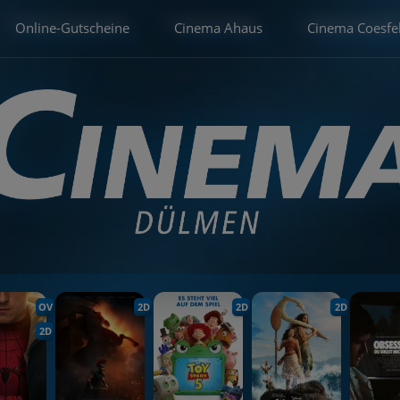
Online-Gutscheine
Cinema Ahaus
Cinema Coesfe
OV
2D
2D
2D
2D