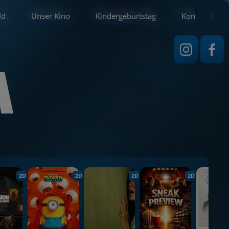
ld
Unser Kino
Kindergeburtstag
Kontakt
2D
2D
2D
2D