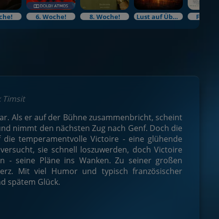
che!
6. Woche!
8. Woche!
Lust auf Überraschung?
Filmku
 Timsit
tar. Als er auf der Bühne zusammenbricht, scheint
g und nimmt den nächsten Zug nach Genf. Doch die
uf die temperamentvolle Victoire - eine glühende
ersucht, sie schnell loszuwerden, doch Victoire
nen - seine Pläne ins Wanken. Zu seiner großen
rz. Mit viel Humor und typisch französischer
nd spätem Glück.