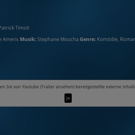
atrick Timsit
e Ameris
Musik:
Stephane Moucha
Genre:
Komödie, Roma
en Sie von
Youtube (Trailer ansehen)
bereitgestellte externe Inhalt
Ja