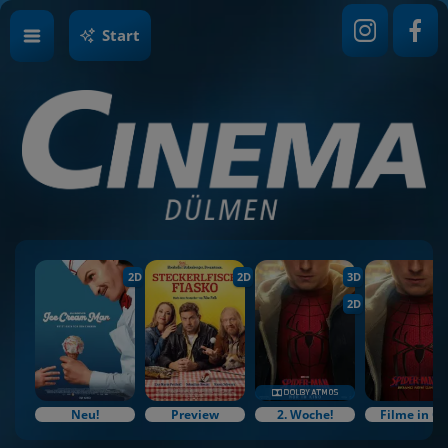
Start
2D
2D
3D
2D
Neu!
Preview
2. Woche!
Filme in O