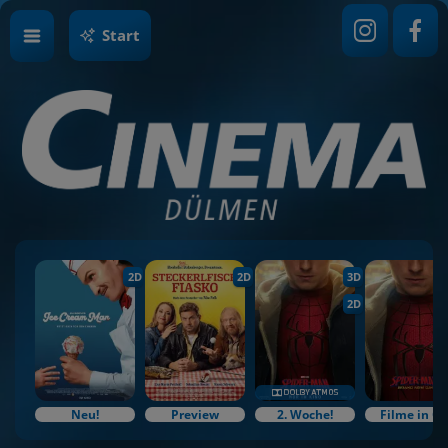
Start
2D
2D
3D
2D
Neu!
Preview
2. Woche!
Filme in O