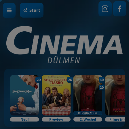
Start
2D
2D
3D
2D
Neu!
Preview
2. Woche!
Filme in O