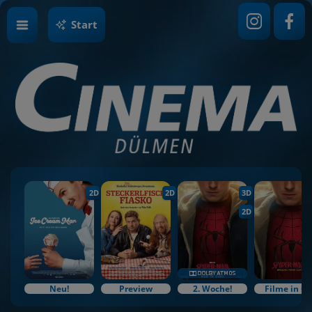
Start
2D
2D
3D
2D
Neu!
Preview
2. Woche!
Filme in O