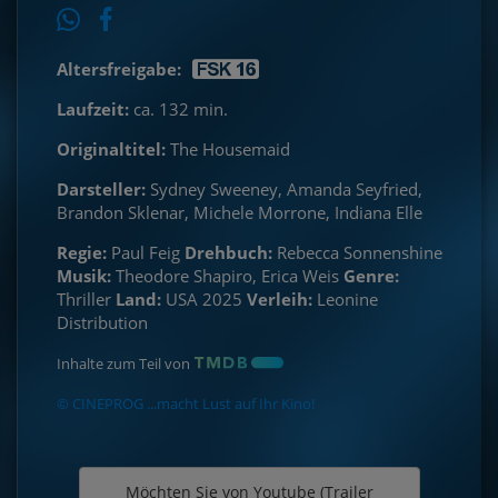
Altersfreigabe:
Laufzeit:
ca. 132 min.
Originaltitel:
The Housemaid
Darsteller:
Sydney Sweeney, Amanda Seyfried,
Brandon Sklenar, Michele Morrone, Indiana Elle
Regie:
Paul Feig
Drehbuch:
Rebecca Sonnenshine
Musik:
Theodore Shapiro, Erica Weis
Genre:
Thriller
Land:
USA 2025
Verleih:
Leonine
Distribution
Inhalte zum Teil von
© CINEPROG ...macht Lust auf Ihr Kino!
Möchten Sie von
Youtube (Trailer