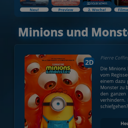
Neu!
Preview
2. Woche!
Filme
Minions und Monst
Pierre Coffin
2D
Die Minions 
vom Regisseu
einem dazu p
Monster zu b
den ganzen 
verhindern. 
schiefgehen?
He