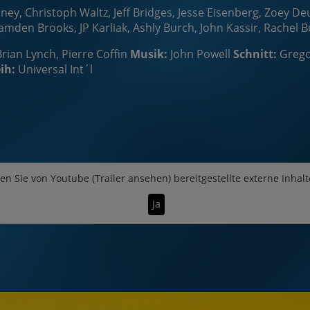
anney, Christoph Waltz, Jeff Bridges, Jesse Eisenberg, Zoey 
mden Brooks, JP Karliak, Ashly Burch, John Kassir, Rachel Bu
Brian Lynch, Pierre Coffin
Musik:
John Powell
Schnitt:
Grego
ih:
Universal Int´l
en Sie von
Youtube (Trailer ansehen)
bereitgestellte externe Inhalt
Ja