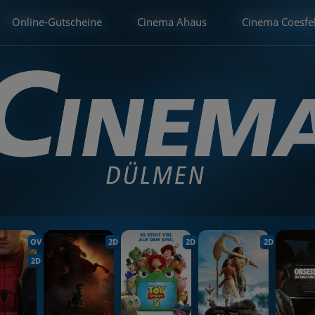
Online-Gutscheine
Cinema Ahaus
Cinema Coesfe
OV
2D
2D
2D
2D