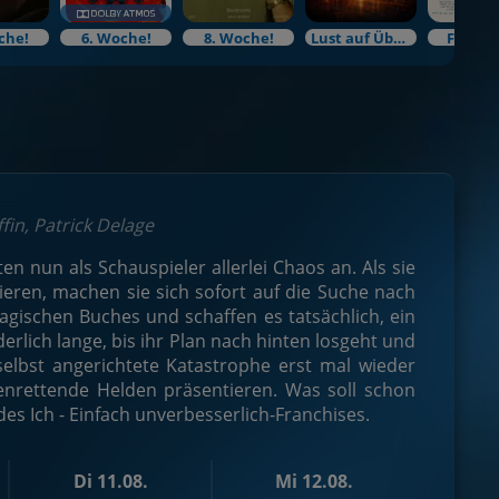
che!
6. Woche!
8. Woche!
Lust auf Überraschung?
Filmku
fin, Patrick Delage
n nun als Schauspieler allerlei Chaos an. Als sie
eren, machen sie sich sofort auf die Suche nach
gischen Buches und schaffen es tatsächlich, ein
lich lange, bis ihr Plan nach hinten losgeht und
elbst angerichtete Katastrophe erst mal wieder
denrettende Helden präsentieren. Was soll schon
es Ich - Einfach unverbesserlich-Franchises.
Di 11.08.
Mi 12.08.