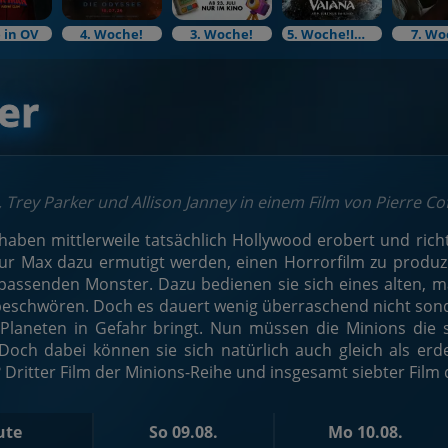
 in OV
4. Woche!
3. Woche!
5. Woche!Im Bundesstart
7. Wo
er
, Trey Parker und Allison Janney in einem Film von Pierre Cof
haben mittlerweile tatsächlich Hollywood erobert und richte
r Max dazu ermutigt werden, einen Horrorfilm zu produzi
assenden Monster. Dazu bedienen sie sich eines alten, ma
eschwören. Doch es dauert wenig überraschend nicht sonder
Planeten in Gefahr bringt. Nun müssen die Minions die s
Doch dabei können sie sich natürlich auch gleich als er
 Dritter Film der Minions-Reihe und insgesamt siebter Film d
ute
So 09.08.
Mo 10.08.