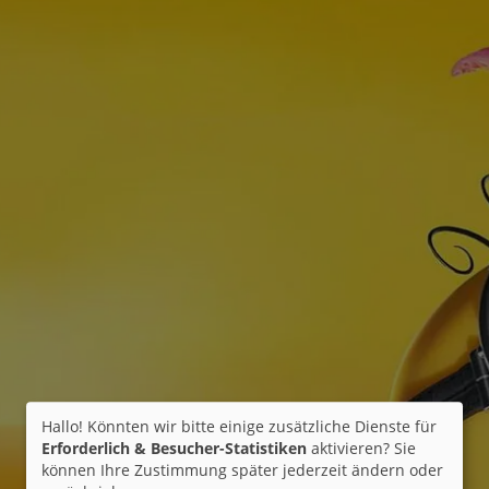
Hallo! Könnten wir bitte einige zusätzliche Dienste für
Erforderlich & Besucher-Statistiken
aktivieren? Sie
können Ihre Zustimmung später jederzeit ändern oder