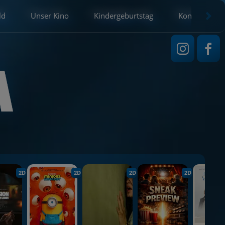
ld
Unser Kino
Kindergeburtstag
Kontakt
2D
2D
2D
2D